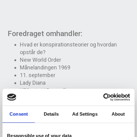
Foredraget omhandler:
Hvad er konspirationsteorier og hvordan
opstår de?
New World Order
Månelandingen 1969
11. september
Lady Diana
UFO-styrt i Roswell
Mordet på JFK
Consent
Details
Ad Settings
About
Varighed:
Ca. 2 timer inkl. 15 min. pause.
Målgruppe:
Foreninger, seniorklubber, firmaer ol.
Responsible use of your data