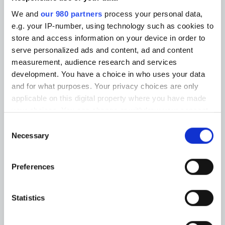
Honorar:
4.000 kr. inkl. transport på Sjælland.
We and
our 980 partners
process your personal data,
(Transporttillæg: Øerne kr. 500,- | Fyn kr. 1.000,- |
e.g. your IP-number, using technology such as cookies to
store and access information on your device in order to
Jylland kr. 1.500,- )
serve personalized ads and content, ad and content
measurement, audience research and services
Send en uforpligtende forespørgsel
development. You have a choice in who uses your data
and for what purposes. Your privacy choices are only
applicable on this digital property where you have made
eller ring nu: Tlf: 25 78 90 22.
your choices. You can change or withdraw your consent
Foredrag med spændende historier og nye vinkler
any time from the Cookie Declaration or by clicking on
Consent
på store personligheder
the Privacy trigger icon.
Necessary
Selection
Find out more about how your personal data is processed
Preferences
and set your preferences in the
details section
.
Foredrag
We use cookies to personalise content and ads, to
Statistics
provide social media features and to analyse our traffic.
1980’erne – musik, quiz og nostalgi
We also share information about your use of our site with
Positiv Feedback-Kultur