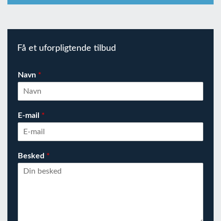
Få et uforpligtende tilbud
Navn
*
E-mail
*
Besked
*